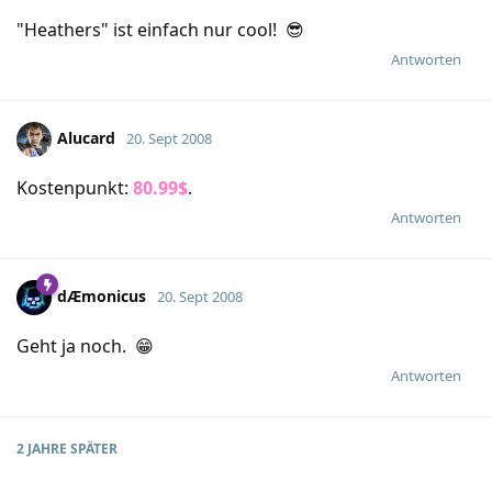
"Heathers" ist einfach nur cool! 😎
Antworten
Alucard
20. Sept 2008
Kostenpunkt:
80.99$
.
Antworten
dÆmonicus
20. Sept 2008
Geht ja noch. 😁
Antworten
2 JAHRE
SPÄTER