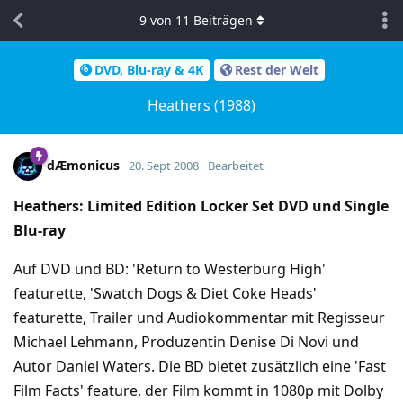
9
von
11
Beiträgen
DVD, Blu-ray & 4K
Rest der Welt
Heathers (1988)
dÆmonicus
20. Sept 2008
Bearbeitet
Heathers: Limited Edition Locker Set DVD und Single
Blu-ray
Auf DVD und BD: 'Return to Westerburg High'
featurette, 'Swatch Dogs & Diet Coke Heads'
featurette, Trailer und Audiokommentar mit Regisseur
Michael Lehmann, Produzentin Denise Di Novi und
Autor Daniel Waters. Die BD bietet zusätzlich eine 'Fast
Film Facts' feature, der Film kommt in 1080p mit Dolby