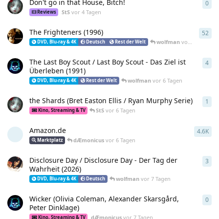
Don't go in that House, Bitch!
0
0
An
StS
vor 4 Tagen
Reviews
The Frighteners (1996)
52
52
A
wolfman
vor 6 Tagen
DVD, Blu-ray & 4K
Deutsch
Rest der Welt
The Last Boy Scout / Last Boy Scout - Das Ziel ist
4
4
An
Überleben (1991)
wolfman
vor 6 Tagen
DVD, Blu-ray & 4K
Rest der Welt
the Shards (Bret Easton Ellis / Ryan Murphy Serie)
1
1
An
StS
vor 6 Tagen
Kino, Streaming & TV
Amazon.de
4.6K
455
dÆmonicus
vor 6 Tagen
Marktplatz
Disclosure Day / Disclosure Day - Der Tag der
3
3
An
Wahrheit (2026)
wolfman
vor 7 Tagen
DVD, Blu-ray & 4K
Deutsch
Wicker (Olivia Coleman, Alexander Skarsgård,
0
0
An
Peter Dinklage)
dÆmonicus
vor 7 Tagen
Kino, Streaming & TV