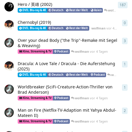
Hero / 英雄 (2002)
187
187
wolfman
vor 4
DVD, Blu-ray & 4K
Deutsch
Rest der Welt
Asien
Chernobyl (2019)
0
0
An
wolfman
vor 4 Tagen
DVD, Blu-ray & 4K
Deutsch
Rest der Welt
Over your dead Body ("the Trip"-Remake mit Segel
3
3
An
& Weaving)
wolfman
vor 4 Tagen
Kino, Streaming & TV
Podcast
Dracula: A Love Tale / Dracula - Die Auferstehung
1
1
An
(2025)
wolfman
vor
DVD, Blu-ray & 4K
Deutsch
Rest der Welt
Podcast
Worldbreaker (SciFi-Creature-Action-Thriller von
1
1
An
Brad Anderson)
wolfman
vor 4 Tagen
Kino, Streaming & TV
Podcast
Man on Fire (Netflix-TV-Adaption mit Yahya Abdul-
2
2
An
Mateen II)
wolfman
vor 4 Tagen
Kino, Streaming & TV
Podcast