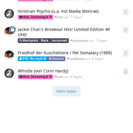
Victorian Psycho (u.a. mit Maika Monroe)
1
1
An
StS
vor 7 Tagen
Kino, Streaming & TV
Jackie Chan's Breakout Hits! Limited Edition 4K
1
1
An
UHD
wolfman
vor 7 Tagen
Marktplatz
Biete... (von privat)
Friedhof der Kuscheltiere / Pet Sematary (1989)
1
1
An
wolfman
vor 8 Tagen
DVD, Blu-ray & 4K
Deutsch
Whistle (von Corin Hardy)
2
2
An
StS
vor 8 Tagen
Kino, Streaming & TV
Mehr laden