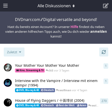
Alle Diskussionen
DVDnarr.com ⁄⁄ Digital versatile and beyond!
Hast du bereits einen Account? In unserer
Hilfe
findest du neben
vielen anderen hilfreichen Tipps auch, wie Du dich wieder
anmelden
kannst!
Zuletzt
Your Mother Your Mother Your Mother
1
1
An
StS
vor 3 Tagen
Kino, Streaming & TV
Interview with the Vampire / Interview mit einem
1
1
An
Vampir (1994)
wolfman
vor 4 Tagen
DVD, Blu-ray & 4K
Deutsch
House of Flying Daggers / 十面埋伏 (2004)
270
270
wolfman
vor 4
DVD, Blu-ray & 4K
Deutsch
Rest der Welt
Asien