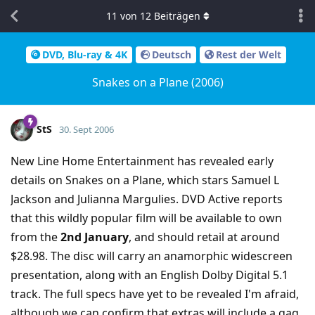
11
von
12
Beiträgen
DVD, Blu-ray & 4K
Deutsch
Rest der Welt
Snakes on a Plane (2006)
StS
30. Sept 2006
New Line Home Entertainment has revealed early
details on Snakes on a Plane, which stars Samuel L
Jackson and Julianna Margulies. DVD Active reports
that this wildly popular film will be available to own
from the
2nd January
, and should retail at around
$28.98. The disc will carry an anamorphic widescreen
presentation, along with an English Dolby Digital 5.1
track. The full specs have yet to be revealed I'm afraid,
although we can confirm that extras will include a gag