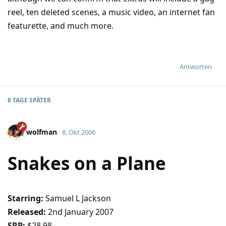
reel, ten deleted scenes, a music video, an internet fan
featurette, and much more.
Antworten
8 TAGE
SPÄTER
wolfman
8. Okt 2006
Snakes on a Plane
Starring:
Samuel L Jackson
Released:
2nd January 2007
SRP:
$28.98