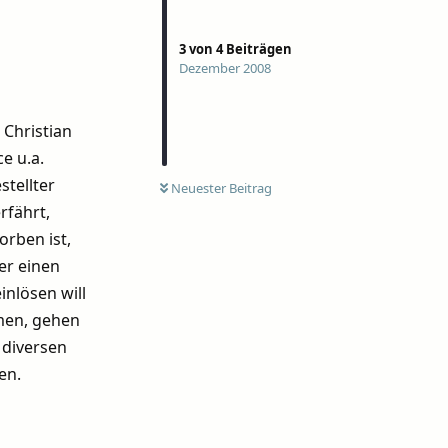
3
von
4
Beiträgen
Dezember 2008
 Christian
e u.a.
stellter
Neuester Beitrag
rfährt,
orben ist,
er einen
inlösen will
men, gehen
 diversen
en.