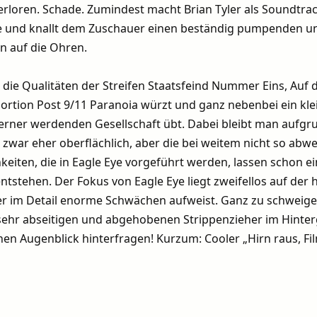
s verloren. Schade. Zumindest macht Brian Tyler als Soundtrac
ige und knallt dem Zuschauer einen beständig pumpenden u
n auf die Ohren.
er die Qualitäten der Streifen Staatsfeind Nummer Eins, Auf 
ortion Post 9/11 Paranoia würzt und ganz nebenbei ein kle
erner werdenden Gesellschaft übt. Dabei bleibt man aufgr
zwar eher oberflächlich, aber die bei weitem nicht so abw
keiten, die in Eagle Eye vorgeführt werden, lassen schon 
tstehen. Der Fokus von Eagle Eye liegt zweifellos auf der 
er im Detail enorme Schwächen aufweist. Ganz zu schweige
sehr abseitigen und abgehobenen Strippenzieher im Hinte
inen Augenblick hinterfragen! Kurzum: Cooler „Hirn raus, Fil