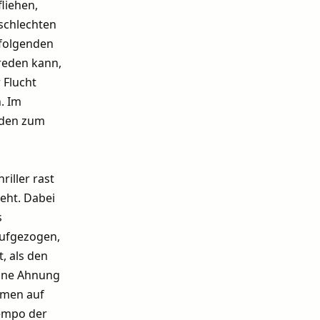
liehen,
schlechten
 folgenden
sreden kann,
 Flucht
. Im
rden zum
iller rast
eht. Dabei
s
aufgezogen,
, als den
eine Ahnung
mmen auf
Tempo der