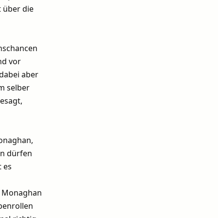
 über die
enschancen
nd vor
 dabei aber
m selber
esagt,
Monaghan,
en dürfen
 es
le Monaghan
benrollen