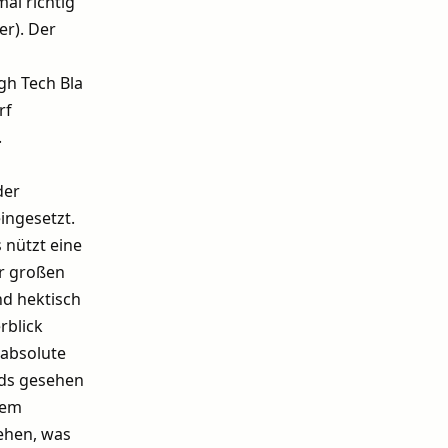
al richtig
er). Der
n
gh Tech Bla
rf
.
der
ingesetzt.
 nützt eine
r großen
nd hektisch
rblick
 absolute
nds gesehen
nem
sehen, was