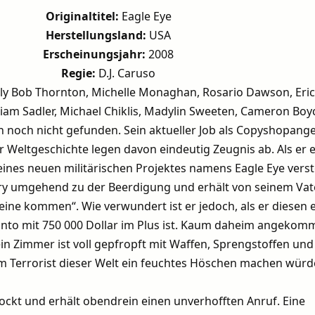
Originaltitel:
Eagle Eye
Herstellungsland:
USA
Erscheinungsjahr:
2008
Regie:
D.J. Caruso
lly Bob Thornton, Michelle Monaghan, Rosario Dawson, Eric
liam Sadler, Michael Chiklis, Madylin Sweeten, Cameron Boyc
en noch nicht gefunden. Sein aktueller Job als Copyshopange
 Weltgeschichte legen davon eindeutig Zeugnis ab. Als er e
ines neuen militärischen Projektes namens Eagle Eye verst
erry umgehend zu der Beerdigung und erhält von seinem Vat
ine kommen“. Wie verwundert ist er jedoch, als er diesen e
onto mit 750 000 Dollar im Plus ist. Kaum daheim angekom
in Zimmer ist voll gepfropft mit Waffen, Sprengstoffen und
em Terrorist dieser Welt ein feuchtes Höschen machen würd
chockt und erhält obendrein einen unverhofften Anruf. Eine