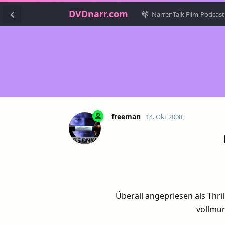
DVDnarr.com
NarrenTalk Film-Podcast
freeman
14. Okt 2008
Überall angepriesen als Thril
vollmun