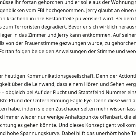
üsse ihr fortan gehorchen und er solle aus der Wohnung f
ugenblicken vom FBI hochgenommen. Jerry glaubt an einen 
hon krachend in ihre Bestandteile pulverisiert wird. Bei dem
 zum Terroristen degradiert. Bevor er sich wirklich herau
sleger in das Zimmer und Jerry kann entkommen. Auf seiner
enfalls von der Frauenstimme gezwungen wurde, zu gehorchen
n. Fortan folgen beide den Anweisungen der Stimme und we
…
der heutigen Kommunikationsgesellschaft. Denn der Actionthr
gkeit über die Leinwand, dass einem Hören und Sehen verg
le – obgleich bei Auf der Flucht und Staatsfeind Nummer ein
te Pfund der Unternehmung Eagle Eye. Denn diese wird 
sten habe, indem sie den Zuschauer selten mehr wissen lässt
d immer wieder nur wenige Anhaltspunkte offenbart, die 
Richtung es gehen könnte. Und dieses Konzept geht vollko
end hohe Spannungskurve. Dabei hilft das unerhört hohe 