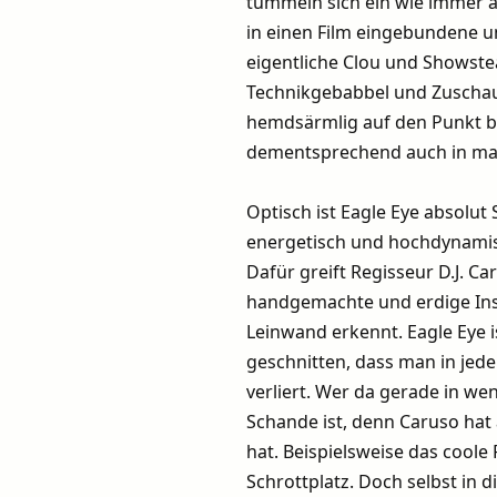
tummeln sich ein wie immer ab
in einen Film eingebundene u
eigentliche Clou und Showstea
Technikgebabbel und Zuschau
hemdsärmlig auf den Punkt bri
dementsprechend auch in man
Optisch ist Eagle Eye absolut S
energetisch und hochdynamis
Dafür greift Regisseur D.J. C
handgemachte und erdige Ins
Leinwand erkennt. Eagle Eye i
geschnitten, dass man in je
verliert. Wer da gerade in wen
Schande ist, denn Caruso hat
hat. Beispielsweise das cool
Schrottplatz. Doch selbst in