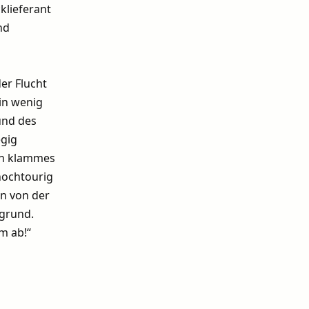
klieferant
nd
der Flucht
in wenig
und des
egig
ein klammes
hochtourig
n von der
rgrund.
m ab!“