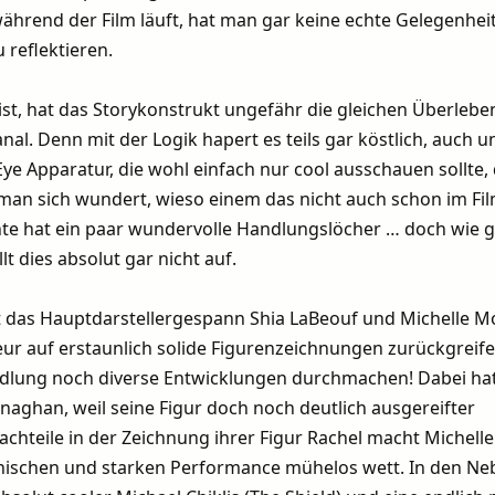
hrend der Film läuft, hat man gar keine echte Gelegenheit
 reflektieren.
 ist, hat das Storykonstrukt ungefähr die gleichen Überleb
al. Denn mit der Logik hapert es teils gar köstlich, auch u
Eye Apparatur, die wohl einfach nur cool ausschauen sollte,
s man sich wundert, wieso einem das nicht auch schon im Fil
chte hat ein paar wundervolle Handlungslöcher … doch wie g
t dies absolut gar nicht auf.
t das Hauptdarstellergespann Shia LaBeouf und Michelle 
oeur auf erstaunlich solide Figurenzeichnungen zurückgreif
ndlung noch diverse Entwicklungen durchmachen! Dabei hat
naghan, weil seine Figur doch noch deutlich ausgereifter
chteile in der Zeichnung ihrer Figur Rachel macht Michel
hischen und starken Performance mühelos wett. In den Ne