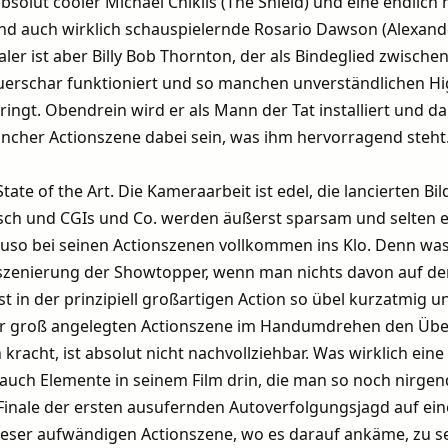
solut cooler Michael Chiklis (The Shield) und eine endlich m
nd auch wirklich schauspielernde Rosario Dawson (Alexand
ler ist aber Billy Bob Thornton, der als Bindeglied zwische
erschar funktioniert und so manchen unverständlichen Hi
ngt. Obendrein wird er als Mann der Tat installiert und da
cher Actionszene dabei sein, was ihm hervorragend steht
tate of the Art. Die Kameraarbeit ist edel, die lancierten Bil
ch und CGIs und Co. werden äußerst sparsam und selten e
aruso bei seinen Actionszenen vollkommen ins Klo. Denn was
zenierung der Showtopper, wenn man nichts davon auf de
st in der prinzipiell großartigen Action so übel kurzatmig u
der groß angelegten Actionszene im Handumdrehen den Übe
 kracht, ist absolut nicht nachvollziehbar. Was wirklich eine
 auch Elemente in seinem Film drin, die man so noch nirge
e Finale der ersten ausufernden Autoverfolgungsjagd auf ei
 dieser aufwändigen Actionszene, wo es darauf ankäme, zu 