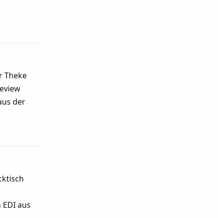
Antworten
er Theke
Review
aus der
Antworten
cktisch
n EDI aus