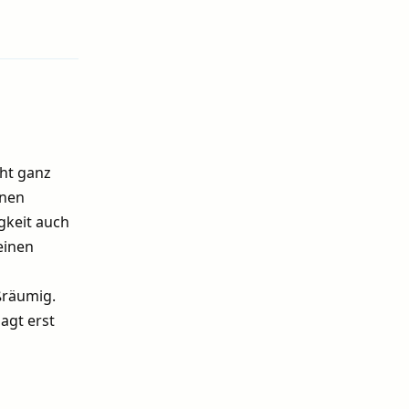
Antworten
ht ganz
inen
gkeit auch
einen
ßräumig.
agt erst