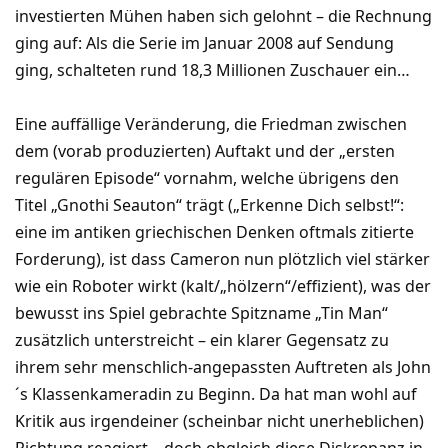
investierten Mühen haben sich gelohnt – die Rechnung
ging auf: Als die Serie im Januar 2008 auf Sendung
ging, schalteten rund 18,3 Millionen Zuschauer ein…
Eine auffällige Veränderung, die Friedman zwischen
dem (vorab produzierten) Auftakt und der „ersten
regulären Episode“ vornahm, welche übrigens den
Titel „Gnothi Seauton“ trägt („Erkenne Dich selbst!“:
eine im antiken griechischen Denken oftmals zitierte
Forderung), ist dass Cameron nun plötzlich viel stärker
wie ein Roboter wirkt (kalt/„hölzern“/effizient), was der
bewusst ins Spiel gebrachte Spitzname „Tin Man“
zusätzlich unterstreicht – ein klarer Gegensatz zu
ihrem sehr menschlich-angepassten Auftreten als John
´s Klassenkameradin zu Beginn. Da hat man wohl auf
Kritik aus irgendeiner (scheinbar nicht unerheblichen)
Richtung reagiert – doch obgleich diese Diskrepanz in