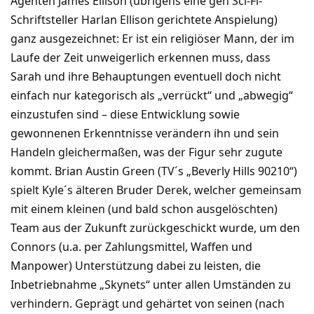
Agenten James Ellison (übrigens eine gen Sci-Fi-
Schriftsteller Harlan Ellison gerichtete Anspielung)
ganz ausgezeichnet: Er ist ein religiöser Mann, der im
Laufe der Zeit unweigerlich erkennen muss, dass
Sarah und ihre Behauptungen eventuell doch nicht
einfach nur kategorisch als „verrückt“ und „abwegig“
einzustufen sind – diese Entwicklung sowie
gewonnenen Erkenntnisse verändern ihn und sein
Handeln gleichermaßen, was der Figur sehr zugute
kommt. Brian Austin Green (TV´s „Beverly Hills 90210“)
spielt Kyle´s älteren Bruder Derek, welcher gemeinsam
mit einem kleinen (und bald schon ausgelöschten)
Team aus der Zukunft zurückgeschickt wurde, um den
Connors (u.a. per Zahlungsmittel, Waffen und
Manpower) Unterstützung dabei zu leisten, die
Inbetriebnahme „Skynets“ unter allen Umständen zu
verhindern. Geprägt und gehärtet von seinen (nach