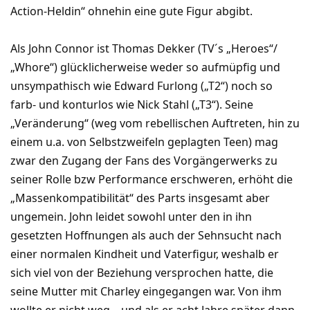
Action-Heldin“ ohnehin eine gute Figur abgibt.
Als John Connor ist Thomas Dekker (TV´s „Heroes“/
„Whore“) glücklicherweise weder so aufmüpfig und
unsympathisch wie Edward Furlong („T2“) noch so
farb- und konturlos wie Nick Stahl („T3“). Seine
„Veränderung“ (weg vom rebellischen Auftreten, hin zu
einem u.a. von Selbstzweifeln geplagten Teen) mag
zwar den Zugang der Fans des Vorgängerwerks zu
seiner Rolle bzw Performance erschweren, erhöht die
„Massenkompatibilität“ des Parts insgesamt aber
ungemein. John leidet sowohl unter den in ihn
gesetzten Hoffnungen als auch der Sehnsucht nach
einer normalen Kindheit und Vaterfigur, weshalb er
sich viel von der Beziehung versprochen hatte, die
seine Mutter mit Charley eingegangen war. Von ihm
wollte er nicht weg – und als er acht Jahre später dann