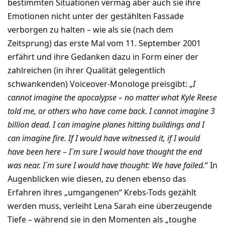
bestimmten Situationen vermag aber auch sie ihre
Emotionen nicht unter der gestählten Fassade
verborgen zu halten – wie als sie (nach dem
Zeitsprung) das erste Mal vom 11. September 2001
erfährt und ihre Gedanken dazu in Form einer der
zahlreichen (in ihrer Qualität gelegentlich
schwankenden) Voiceover-Monologe preisgibt: „
I
cannot imagine the apocalypse – no matter what Kyle Reese
told me, or others who have come back. I cannot imagine 3
billion dead. I can imagine planes hitting buildings and I
can imagine fire. If I would have witnessed it, if I would
have been here – I´m sure I would have thought the end
was near. I´m sure I would have thought: We have failed.
“ In
Augenblicken wie diesen, zu denen ebenso das
Erfahren ihres „umgangenen“ Krebs-Tods gezählt
werden muss, verleiht Lena Sarah eine überzeugende
Tiefe – während sie in den Momenten als „toughe