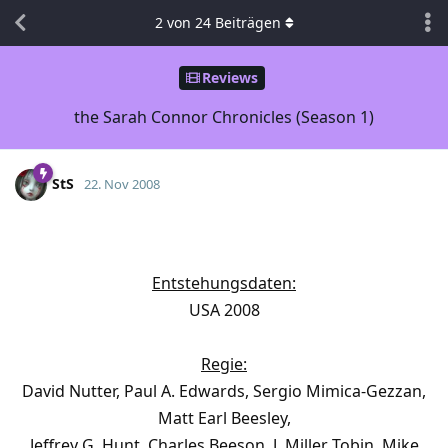
2
von
24
Beiträgen
Reviews
the Sarah Connor Chronicles (Season 1)
StS
22. Nov 2008
Entstehungsdaten:
USA 2008
Regie:
David Nutter, Paul A. Edwards, Sergio Mimica-Gezzan,
Matt Earl Beesley,
Jeffrey G. Hunt, Charles Beeson, J. Miller Tobin, Mike