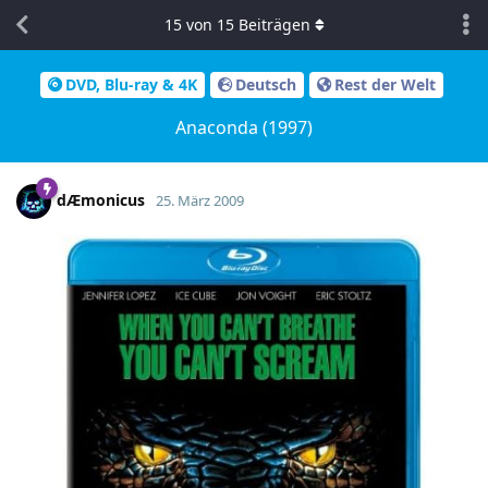
15
von
15
Beiträgen
DVD, Blu-ray & 4K
Deutsch
Rest der Welt
Anaconda (1997)
dÆmonicus
25. März 2009