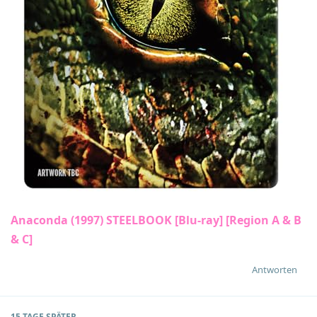
Anaconda (1997) STEELBOOK [Blu-ray] [Region A & B
& C]
Antworten
15 TAGE
SPÄTER