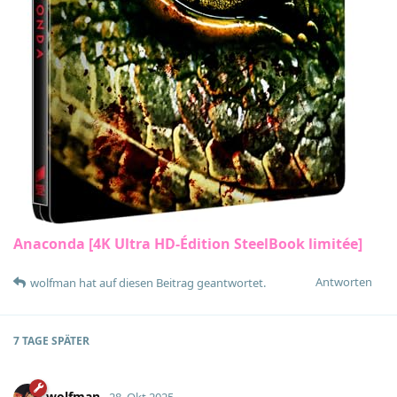
Anaconda [4K Ultra HD-Édition SteelBook limitée]
Antworten
wolfman
hat
auf diesen Beitrag geantwortet.
7 TAGE
SPÄTER
wolfman