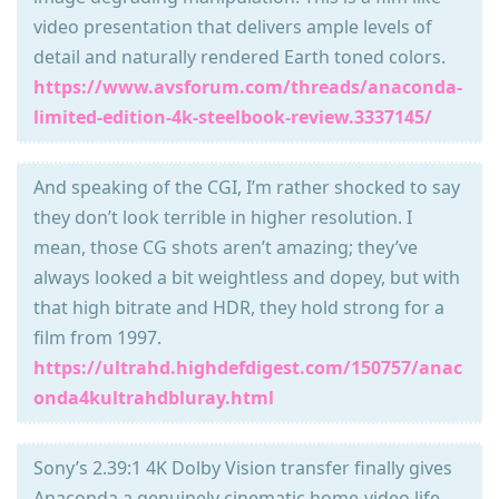
video presentation that delivers ample levels of
detail and naturally rendered Earth toned colors.
https://www.avsforum.com/threads/anaconda-
limited-edition-4k-steelbook-review.3337145/
And speaking of the CGI, I’m rather shocked to say
they don’t look terrible in higher resolution. I
mean, those CG shots aren’t amazing; they’ve
always looked a bit weightless and dopey, but with
that high bitrate and HDR, they hold strong for a
film from 1997.
https://ultrahd.highdefdigest.com/150757/anac
onda4kultrahdbluray.html
Sony’s 2.39:1 4K Dolby Vision transfer finally gives
Anaconda a genuinely cinematic home‑video life