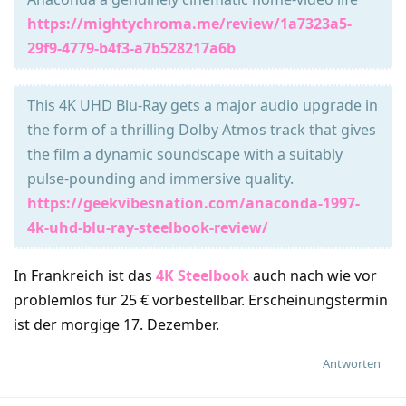
https://mightychroma.me/review/1a7323a5-
29f9-4779-b4f3-a7b528217a6b
This 4K UHD Blu-Ray gets a major audio upgrade in
the form of a thrilling Dolby Atmos track that gives
the film a dynamic soundscape with a suitably
pulse-pounding and immersive quality.
https://geekvibesnation.com/anaconda-1997-
4k-uhd-blu-ray-steelbook-review/
In Frankreich ist das
4K Steelbook
auch nach wie vor
problemlos für 25 € vorbestellbar. Erscheinungstermin
ist der morgige 17. Dezember.
Antworten