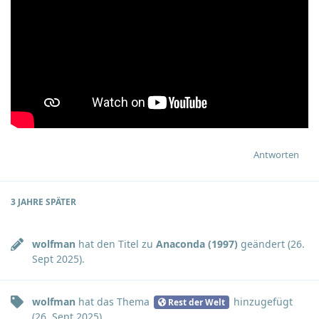
Antworten
3 JAHRE
SPÄTER
wolfman
hat den Titel zu
Anaconda (1997)
geändert (
26.
Sept 2025
).
wolfman
hat
das Thema
hinzugefügt
Rest der Welt
(
26. Sept 2025
).