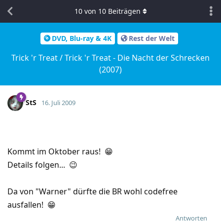
10
von
10
Beiträgen
DVD, Blu-ray & 4K
Rest der Welt
Trick 'r Treat / Trick 'r Treat - Die Nacht der Schrecken
(2007)
StS
16. Juli 2009
Kommt im Oktober raus! 😁
Details folgen... 😉
Da von "Warner" dürfte die BR wohl codefree
ausfallen! 😁
Antworten