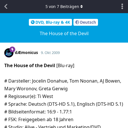
5
von
7
Beiträgen
DVD, Blu-ray & 4K
Deutsch
The House of the Devil
dÆmonicus
9. Okt 2009
The House of the Devil
[Blu-ray]
# Darsteller: Jocelin Donahue, Tom Noonan, AJ Bowen,
Mary Woronov, Greta Gerwig
# Regisseur(e): Ti West
# Sprache: Deutsch (DTS-HD 5.1), Englisch (DTS-HD 5.1)
# Bildseitenformat: 16:9 - 1.77:1
# FSK: Freigegeben ab 18 Jahren
# Studio: Alive - Vertrieb und Marketing/DVD