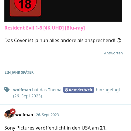
Resident Evil 1-6 [4K UHD] [Blu-ray]
Das Cover ist ja nun alles andere als ansprechend! 🙄
Antworten
EIN JAHR
SPÄTER
wolfman
hat
das Thema
hinzugefügt
Rest der Welt
(
26. Sept 2023
).
wolfman
26. Sept 2023
Sony Pictures veröffentlicht in den USA am
21.