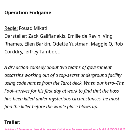
Operation Endgame
Regie:
Fouad Mikati
Darsteller:
Zack Galifianakis, Emilie de Ravin, Ving
Rhames, Ellen Barkin, Odette Yustman, Maggie Q, Rob
Corddry, Jeffrey Tambor, ...
A dry action-comedy about two teams of government
assassins working out of a top-secret underground facility
using code names from the Tarot deck. When our hero--The
Fool--arrives for his first day at work to find that the boss
has been killed under mysterious circumstances, he must
find the killer before the whole place blows up...
Trailer:
http://www.imdb.com/video/screenplay/vi14693186