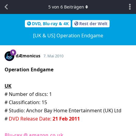
5
von
6
Beiträgen
DVD, Blu-ray & 4K
Rest der Welt
[UK & US] Operation Endgame
dÆmonicus
7. Mai 2010
Operation Endgame
UK
# Number of discs: 1
# Classification: 15
# Studio: Anchor Bay Home Entertainment (UK) Ltd
#
DVD Release Date:
21 Feb 2011
Blu-ray @ amazon.co.uk