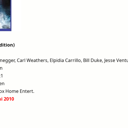
dition)
egger, Carl Weathers, Elpidia Carrillo, Bill Duke, Jesse Vent
an
:1
ren
Fox Home Entert.
ni 2010