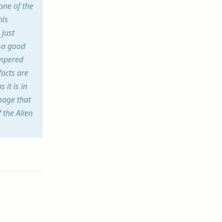
one of the
his
 just
t—a good
ampered
facts are
it is in
mage that
f the Alien
Antworten
Antworten