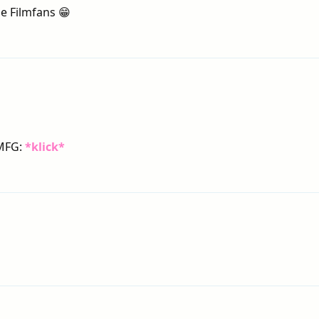
ge Filmfans 😁
OMFG:
*klick*