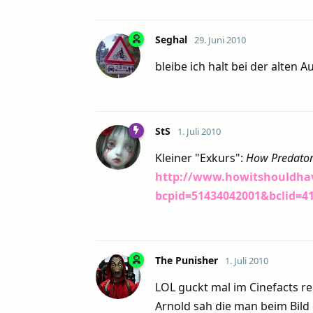
Seghal
29. Juni 2010
bleibe ich halt bei der alten 
StS
1. Juli 2010
Kleiner "Exkurs":
How Predator
http://www.howitshouldha
bcpid=51434042001&bclid=4
The Punisher
1. Juli 2010
LOL guckt mal im Cinefacts re
Arnold sah die man beim Bild