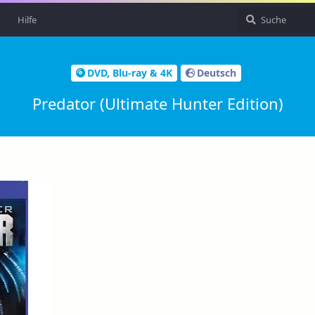
Hilfe
DVD, Blu-ray & 4K
Deutsch
Predator (Ultimate Hunter Edition)