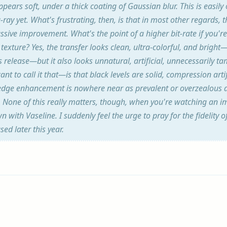
pears soft, under a thick coating of Gaussian blur. This is easily 
ray yet. What's frustrating, then, is that in most other regards, t
sive improvement. What's the point of a higher bit-rate if you're
 texture? Yes, the transfer looks clean, ultra-colorful, and brigh
s release—but it also looks unnatural, artificial, unnecessarily t
t to call it that—is that black levels are solid, compression arti
edge enhancement is nowhere near as prevalent or overzealous as 
s. None of this really matters, though, when you're watching an i
n with Vaseline. I suddenly feel the urge to pray for the fidelity o
ed later this year.