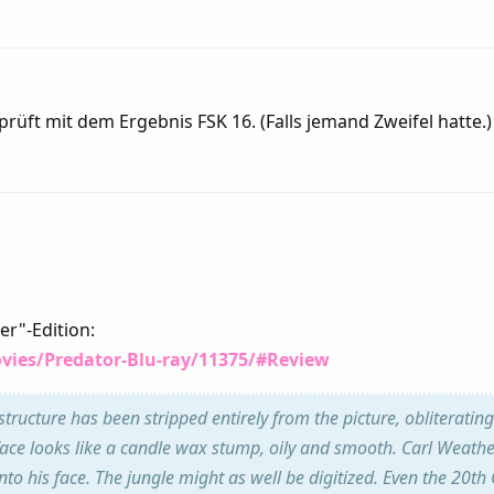
üft mit dem Ergebnis FSK 16. (Falls jemand Zweifel hatte.)
er"-Edition:
vies/Predator-Blu-ray/11375/#Review
 structure has been stripped entirely from the picture, obliterating
s face looks like a candle wax stump, oily and smooth. Carl Weathe
 his face. The jungle might as well be digitized. Even the 20th