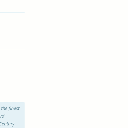
Antworten
Antworten
 the finest
rs'
 Century