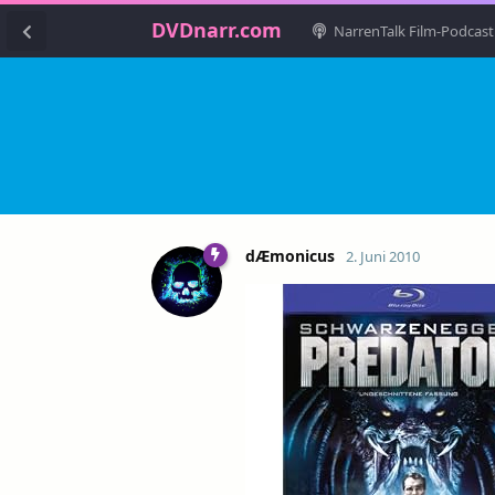
DVDnarr.com
NarrenTalk Film-Podcast
dÆmonicus
2. Juni 2010