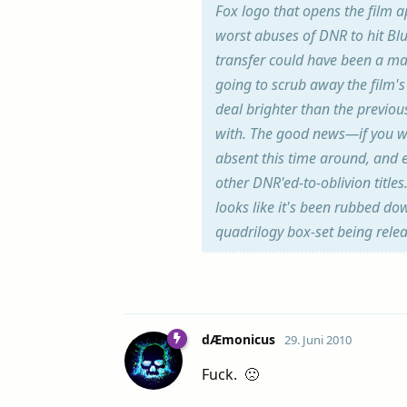
Fox logo that opens the film ap
worst abuses of DNR to hit Blu-
transfer could have been a mas
going to scrub away the film's
deal brighter than the previou
with. The good news—if you wan
absent this time around, and 
other DNR'ed-to-oblivion title
looks like it's been rubbed dow
quadrilogy box-set being releas
dÆmonicus
29. Juni 2010
Fuck. 🙁