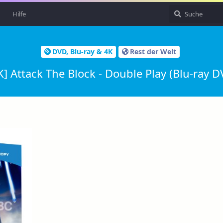
Hilfe
DVD, Blu-ray & 4K
Rest der Welt
K] Attack The Block - Double Play (Blu-ray D