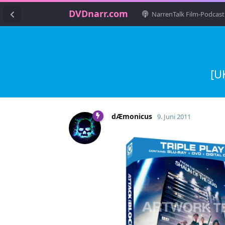
DVDnarr.com
NarrenTalk Film-Podcast
[U
dÆmonicus
9. Juni 2011