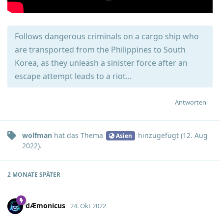
Follows dangerous criminals on a cargo ship who
are transported from the Philippines to South
Korea, as they unleash a sinister force after an
escape attempt leads to a riot...
Antworten
wolfman
hat
das Thema
hinzugefügt (
12. Aug
Asien
2022
).
2 MONATE
SPÄTER
dÆmonicus
24. Okt 2022