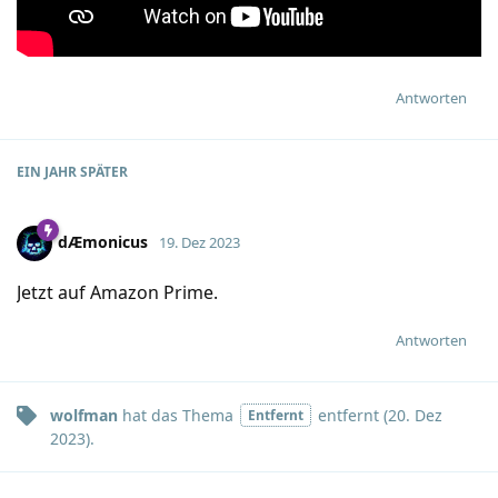
Antworten
EIN JAHR
SPÄTER
dÆmonicus
19. Dez 2023
Jetzt auf Amazon Prime.
Antworten
wolfman
hat
das Thema
entfernt (
20. Dez
Entfernt
2023
).