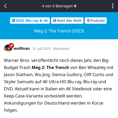
4
von
6
Beiträgen
DVD, Blu-ray & 4K
Rest der Welt
Podcast
Meg 2: The Trench (2023)
wolfman
31. Juli 2023
Bearbeitet
Warner Bros. veröffentlicht noch dieses Jahr, den Big-
Budget-Trash
Meg 2: The Trench
von Ben Wheatley mit
Jason Statham, Wu Jing, Sienna Guillory, Cliff Curtis und
Skyler Samuels auf 4K Ultra-HD Blu-ray, Blu-ray und
DVD. Aktuell kann in Italien ein 4K Steelbook oder eine
Keep-Case-Variante vorbestellt werden.
Ankündigungen für Deutschland werden in Kürze
folgen.