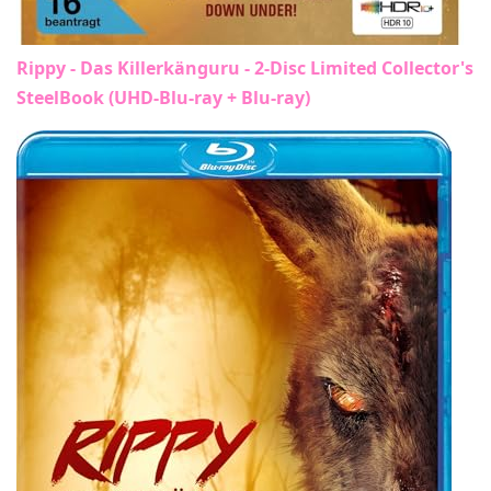
Rippy - Das Killerkänguru - 2-Disc Limited Collector's
SteelBook (UHD-Blu-ray + Blu-ray)