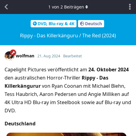
1
von
2
Beiträgen
DVD, Blu-ray & 4K
Deutsch
Rippy - Das Killerkänguru / The Red (2024)
wolfman
21. Aug 2024
Bearbeitet
Capelight Pictures veröffentlicht am
24. Oktober 2024
den australischen Horror-Thriller
Rippy - Das
Killerkängurur
von Ryan Coonan mit Michael Biehn,
Tess Haubrich, Aaron Pedersen und Angie Milliken auf
4K Ultra HD Blu-ray im Steelbook sowie auf Blu-ray und
DVD.
Deutschland