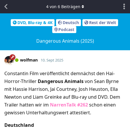
4
von
6
Beiträgen
DVD, Blu-ray & 4K
Deutsch
Rest der Welt
Podcast
Dangerous Animals (2025)
wolfman
10. Sept 2025
Constantin Film veröffentlicht demnächst den Hai-
Horror-Thriller
Dangerous Animals
von Sean Byrne
mit Hassie Harrison, Jai Courtney, Josh Heuston, Ella
Newton und Liam Greinke auf Blu-ray und DVD. Dem
Trailer hatten wir im
NarrenTalk #262
schon einen
gewissen Unterhaltungswert attestiert.
Deutschland