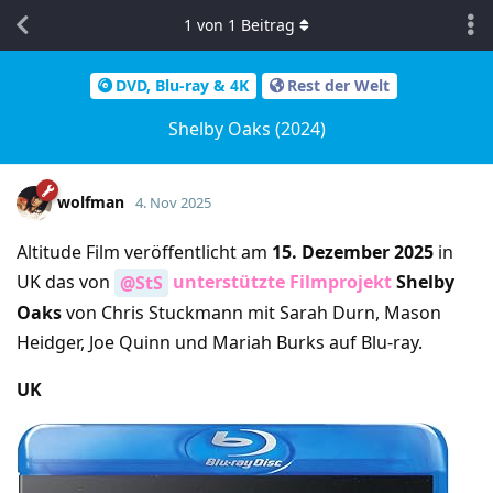
1
von
1
Beitrag
DVD, Blu-ray & 4K
Rest der Welt
Shelby Oaks (2024)
wolfman
4. Nov 2025
Altitude Film veröffentlicht am
15. Dezember 2025
in
UK das von
unterstützte Filmprojekt
Shelby
@StS
Oaks
von Chris Stuckmann mit Sarah Durn, Mason
Heidger, Joe Quinn und Mariah Burks auf Blu-ray.
UK