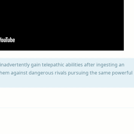
dvertently gain telepathic abilities after ingesting an
 them against dangerous rivals pursuing the same powerful