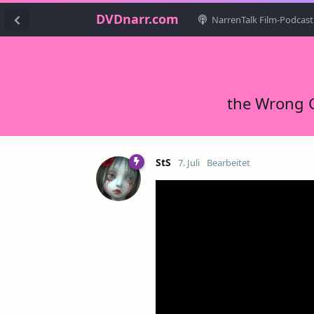
DVDnarr.com
NarrenTalk Film-Podcast
the Wrong G
StS
7. Juli
Bearbeitet