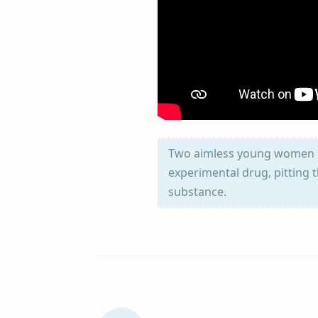
Two aimless young women ina
experimental drug, pitting
substance.