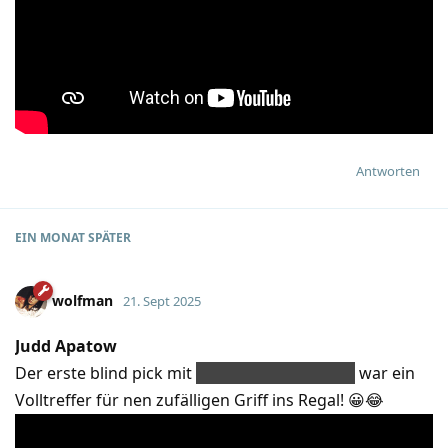
Antworten
EIN MONAT
SPÄTER
wolfman
21. Sept 2025
Judd Apatow
Der erste blind pick mit
In the Mood for Love
war ein
Volltreffer für nen zufälligen Griff ins Regal! 😀😂