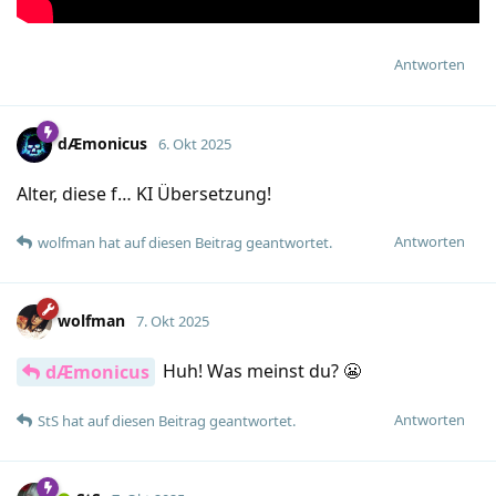
Antworten
dÆmonicus
6. Okt 2025
Alter, diese f… KI Übersetzung!
Antworten
wolfman
hat
auf diesen Beitrag geantwortet.
wolfman
7. Okt 2025
Huh! Was meinst du? 😬
dÆmonicus
Antworten
StS
hat
auf diesen Beitrag geantwortet.