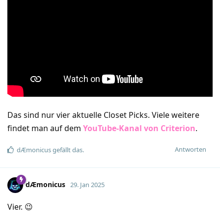
Das sind nur vier aktuelle Closet Picks. Viele weitere
findet man auf dem
YouTube-Kanal von Criterion
.
Antworten
dÆmonicus
gefällt das
.
dÆmonicus
29. Jan 2025
Vier. 😉