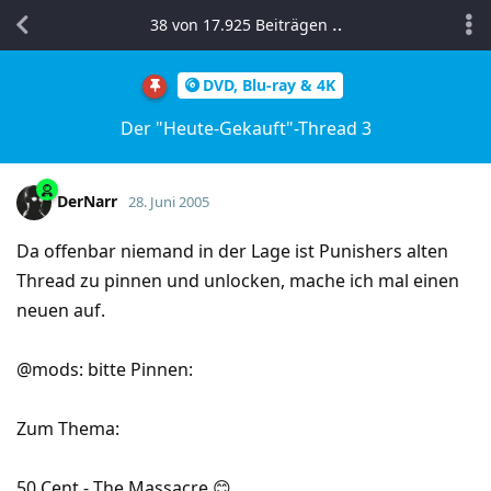
38
von
17.925
Beiträgen
DVD, Blu-ray & 4K
Der "Heute-Gekauft"-Thread 3
DerNarr
28. Juni 2005
Da offenbar niemand in der Lage ist Punishers alten
Thread zu pinnen und unlocken, mache ich mal einen
neuen auf.
@mods: bitte Pinnen:
Zum Thema:
50 Cent - The Massacre 😊