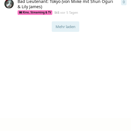
Bad Lieutenant: Tokyo (von Miike mit Shun Oguri
0
0
An
& Lily James)
StS
vor 5 Tagen
Kino, Streaming & TV
Mehr laden