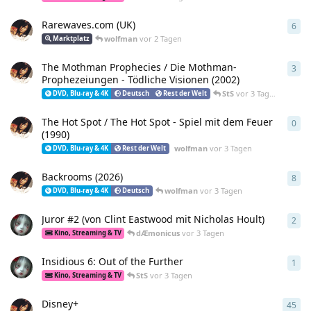
Rarewaves.com (UK)
6
6
An
wolfman
vor 2 Tagen
Marktplatz
The Mothman Prophecies / Die Mothman-
3
3
An
Prophezeiungen - Tödliche Visionen (2002)
StS
vor 3 Tagen
DVD, Blu-ray & 4K
Deutsch
Rest der Welt
The Hot Spot / The Hot Spot - Spiel mit dem Feuer
0
0
An
(1990)
wolfman
vor 3 Tagen
DVD, Blu-ray & 4K
Rest der Welt
Backrooms (2026)
8
8
An
wolfman
vor 3 Tagen
DVD, Blu-ray & 4K
Deutsch
Juror #2 (von Clint Eastwood mit Nicholas Hoult)
2
2
An
dÆmonicus
vor 3 Tagen
Kino, Streaming & TV
Insidious 6: Out of the Further
1
1
An
StS
vor 3 Tagen
Kino, Streaming & TV
Disney+
45
45
A