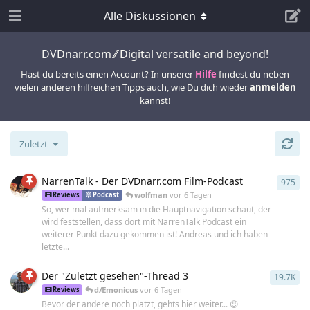
Alle Diskussionen
DVDnarr.com ⁄⁄ Digital versatile and beyond!
Hast du bereits einen Account? In unserer
Hilfe
findest du neben
vielen anderen hilfreichen Tipps auch, wie Du dich wieder
anmelden
kannst!
Zuletzt
NarrenTalk - Der DVDnarr.com Film-Podcast
975
975
wolfman
vor 6 Tagen
Reviews
Podcast
So, wer mal aufmerksam in die Hauptnavigation schaut, der
wird feststellen, dass dort mit NarrenTalk Podcast ein
weiterer Punkt dazu gekommen ist! Andreas und ich haben
letzte...
Der "Zuletzt gesehen"-Thread 3
19.7K
197
dÆmonicus
vor 6 Tagen
Reviews
Bevor der andere noch platzt, gehts hier weiter... 😉