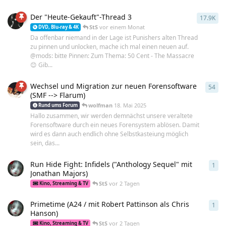
Der "Heute-Gekauft"-Thread 3
17.9K
179
StS
vor einem Monat
DVD, Blu-ray & 4K
Da offenbar niemand in der Lage ist Punishers alten Thread
zu pinnen und unlocken, mache ich mal einen neuen auf.
@mods: bitte Pinnen: Zum Thema: 50 Cent - The Massacre
😊 Gib...
Wechsel und Migration zur neuen Forensoftware
54
54
A
(SMF --> Flarum)
wolfman
18. Mai 2025
Rund ums Forum
Hallo zusammen, wir werden demnächst unsere veraltete
Forensoftware durch ein neues Forensystem ablösen. Damit
wird es dann auch endlich ohne Selbstkasteiung möglich
sein, das...
Run Hide Fight: Infidels ("Anthology Sequel" mit
1
1
An
Jonathan Majors)
StS
vor 2 Tagen
Kino, Streaming & TV
Primetime (A24 / mit Robert Pattinson als Chris
1
1
An
Hanson)
StS
vor 2 Tagen
Kino, Streaming & TV