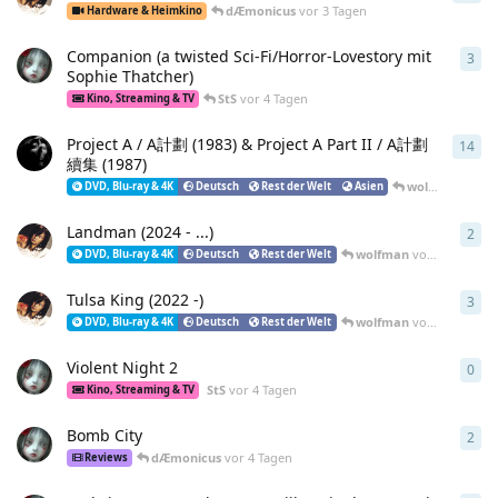
dÆmonicus
vor 3 Tagen
Hardware & Heimkino
Companion (a twisted Sci-Fi/Horror-Lovestory mit
3
3
An
Sophie Thatcher)
StS
vor 4 Tagen
Kino, Streaming & TV
Project A / A計劃 (1983) & Project A Part II / A計劃
14
14
A
續集 (1987)
wolfman
vor 4
DVD, Blu-ray & 4K
Deutsch
Rest der Welt
Asien
Landman (2024 - ...)
2
2
An
wolfman
vor 4 Tagen
DVD, Blu-ray & 4K
Deutsch
Rest der Welt
Tulsa King (2022 -)
3
3
An
wolfman
vor 4 Tagen
DVD, Blu-ray & 4K
Deutsch
Rest der Welt
Violent Night 2
0
0
An
StS
vor 4 Tagen
Kino, Streaming & TV
Bomb City
2
2
An
dÆmonicus
vor 4 Tagen
Reviews